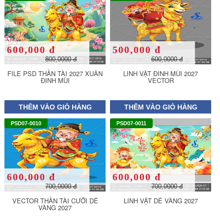
600,000 đ
500,000 đ
800,0000 đ
600,0000 đ
FILE PSD THẦN TÀI 2027 XUÂN
LINH VẬT ĐINH MÙI 2027
ĐINH MÙI
VECTOR
THÊM VÀO GIỎ HÀNG
THÊM VÀO GIỎ HÀNG
PSD07-0010
PSD07-0011
600,000 đ
600,000 đ
700,0000 đ
700,0000 đ
VECTOR THẦN TÀI CƯỠI DÊ
LINH VẬT DÊ VÀNG 2027
VÀNG 2027