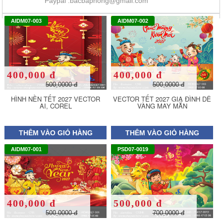
Paypal :bacbaphong@gmail.com
AIDM07-003
AIDM07-002
400,000 đ
400,000 đ
500,0000 đ
500,0000 đ
HÌNH NỀN TẾT 2027 VECTOR
VECTOR TẾT 2027 GIA ĐÌNH DÊ
AI, COREL
VÀNG MAY MẮN
THÊM VÀO GIỎ HÀNG
THÊM VÀO GIỎ HÀNG
AIDM07-001
PSD07-0019
400,000 đ
500,000 đ
500,0000 đ
700,0000 đ