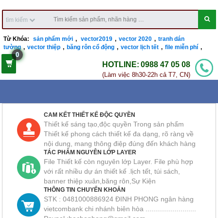
tìm kiếm
Từ Khóa:
sản phẩm mới
,
vector2019
,
vector 2020
,
tranh dán
tường
,
vector thiệp
,
băng rôn cổ động
,
vector lịch tết
,
file miễn phí
,
0
HOTLINE:
0988 47 05 08
(Làm việc 8h30-22h cả T7, CN)
CAM KẾT THIẾT KẾ ĐỘC QUYỀN
Thiết kế sáng tạo,độc quyền Trong sản phẩm
Thiết kế phong cách thiết kế đa dạng, rõ ràng về
nội dung, mang thông điệp đúng đến khách hàng
TÁC PHẨM NGUYÊN LỚP LAYER
File Thiết kế còn nguyên lớp Layer. File phù hợp
với rất nhiều dự án thiết kế .lịch tết, túi sách,
banner thiệp xuân,băng rôn,Sự Kiện
THÔNG TIN CHUYỂN KHOẢN
STK : 0481000886924 ĐINH PHONG ngân hàng
vietcombank chi nhánh biên hòa ..........................