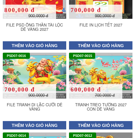
800,000 đ
700,000 đ
900,0000 đ
900,0000 đ
FILE PSD ÔNG THẦN TÀI LỘC
FILE IN LỊCH TẾT 2027
DÊ VÀNG 2027
THÊM VÀO GIỎ HÀNG
THÊM VÀO GIỎ HÀNG
PSD07-0016
PSD07-0015
700,000 đ
600,000 đ
900,0000 đ
700,0000 đ
FILE TRANH DI LẶC CƯỠI DÊ
TRANH TREO TƯỜNG 2027
VÀNG
CON DÊ VÀNG
THÊM VÀO GIỎ HÀNG
THÊM VÀO GIỎ HÀNG
PSD07-0014
PSD07-0012